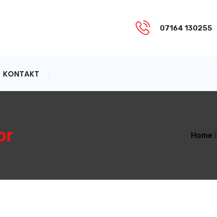
07164 130255
KONTAKT
or
Home