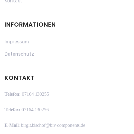
Kontakt
INFORMATIONEN
Impressum
Datenschutz
KONTAKT
Telefon:
07164 130255
Telefax:
07164 130256
E-Mail:
birgit.bischof@biv-components.de